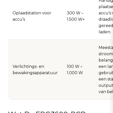
Handig
plaats
Oplaadstation voor
300 W –
accu’s
accu’s
1.500 W+
draadl
gereed
laden.
Meestal
stroom
belangr
Verlichtings- en
100 W –
een la
bewakingsapparatuur
1.000 W
gebrui
een sta
output
van be