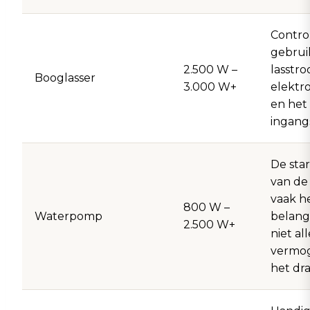
Contro
gebrui
2.500 W –
lasstr
Booglasser
3.000 W+
elektr
en het
ingang
De sta
van de 
vaak h
800 W –
Waterpomp
belangr
2.500 W+
niet al
vermog
het dra