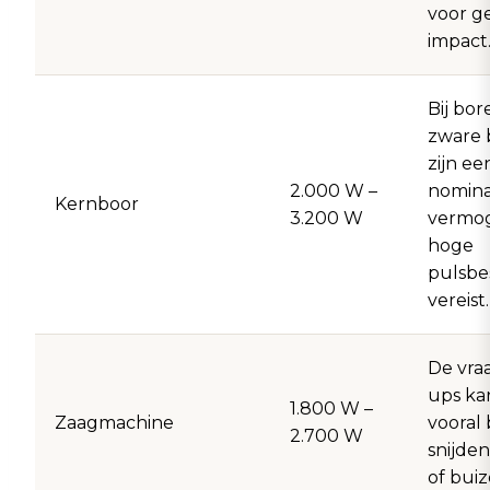
voor g
impact
Bij bo
zware 
zijn e
2.000 W –
nomina
Kernboor
3.200 W
vermo
hoge
pulsbe
vereist.
De vraa
ups kan
1.800 W –
Zaagmachine
vooral 
2.700 W
snijde
of buiz