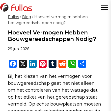
Doorgaan
naar
inhoud
Fullas
/
Blog
/
Hoeveel vermogen hebben
bouwgereedschappen nodig?
Hoeveel Vermogen Hebben
Bouwgereedschappen Nodig?
29 juni 2026
F
X
Li
Pi
T
R
W
D
a
n
n
u
e
h
el
Bij het kiezen van het vermogen voor
c
k
te
m
d
a
e
bouwgereedschap gaat het niet alleen
e
e
re
bl
di
ts
n
om het controleren van het wattage dat
b
dI
st
r
t
A
op het etiket van het gereedschap staat
o
n
p
vermeld. Op echte bouwplaatsen moeten
aannemers ook rekening houden met de