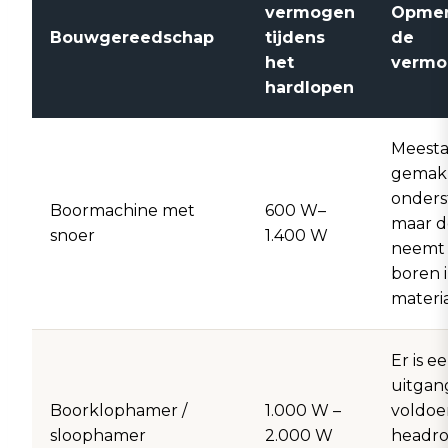
vermogen
Opmer
Bouwgereedschap
tijdens
de
het
vermo
hardlopen
Meesta
gemakk
onders
Boormachine met
600 W–
maar d
snoer
1.400 W
neemt 
boren 
materia
Er is e
uitgan
Boorklophamer /
1.000 W –
voldo
sloophamer
2.000 W
headr