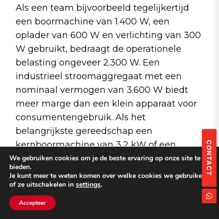
Als een team bijvoorbeeld tegelijkertijd
een boormachine van 1.400 W, een
oplader van 600 W en verlichting van 300
W gebruikt, bedraagt de operationele
belasting ongeveer 2.300 W. Een
industrieel stroomaggregaat met een
nominaal vermogen van 3.600 W biedt
meer marge dan een klein apparaat voor
consumentengebruik. Als het
belangrijkste gereedschap een
kernboormachine van 3,2 kW of een
CONTACT
zaagmachine van 2,7 kW is, worden
We gebruiken cookies om je de beste ervaring op onze site te
bieden.
piekvermogen en
Je kunt meer te weten komen over welke cookies we gebruiken
of ze uitschakelen in
settings
.
overbelastingscapaciteit nog belangrijker.
Accepteer