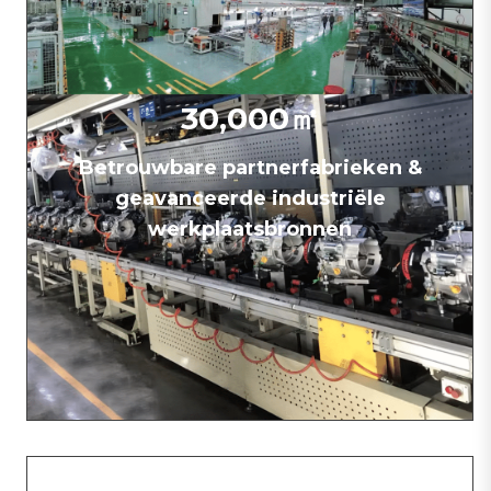
30,000㎡
Betrouwbare partnerfabrieken &
geavanceerde industriële
werkplaatsbronnen