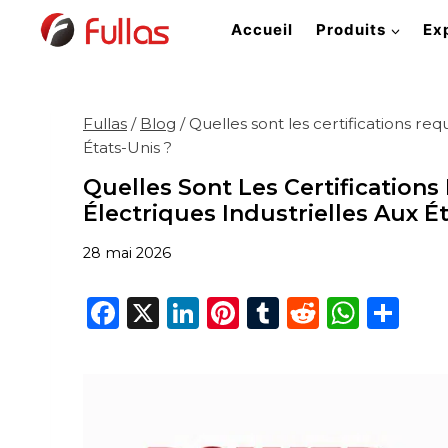
Aller
Accueil
Produits
Ex
au
contenu
Fullas
/
Blog
/
Quelles sont les certifications req
États-Unis ?
Quelles Sont Les Certifications
Électriques Industrielles Aux Ét
28 mai 2026
F
X
Li
Pi
T
R
W
P
a
n
n
u
e
h
ar
c
k
te
m
d
a
ta
e
e
re
bl
di
ts
g
b
dI
st
r
t
A
er