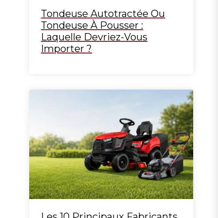
Tondeuse Autotractée Ou
Tondeuse À Pousser :
Laquelle Devriez-Vous
Importer ?
Les 10 Principaux Fabricants