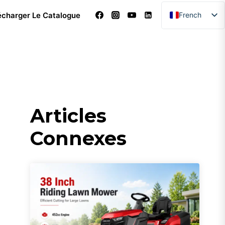
écharger Le Catalogue
French
English
Arabic
Dutch
German
Italian
Articles
Portuguese
Connexes
Spanish
Turkish