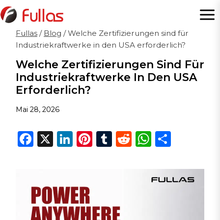
Zum
Inhalt
springen
Fullas
/
Blog
/
Welche Zertifizierungen sind für
Industriekraftwerke in den USA erforderlich?
Welche Zertifizierungen Sind Für
Industriekraftwerke In Den USA
Erforderlich?
Mai 28, 2026
F
X
Li
Pi
T
R
W
T
a
n
n
u
e
h
ei
c
k
te
m
d
a
le
e
e
re
bl
di
ts
n
b
dI
st
r
t
A
o
n
p