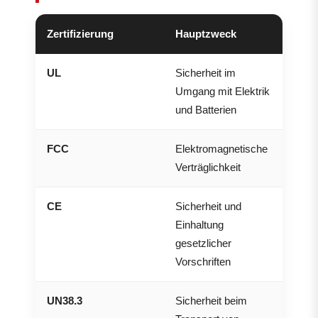
Zertifizierung
Hauptzweck
Waru
UL
Sicherheit im
Wich
Umgang mit Elektrik
Nord
und Batterien
profe
FCC
Elektromagnetische
Erfor
Verträglichkeit
Vere
CE
Sicherheit und
Vor 
Einhaltung
Quali
gesetzlicher
Vorschriften
UN38.3
Sicherheit beim
Erfor