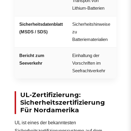
Transport von
mit L
Lithium-Batterien
Sicherheitsdatenblatt
Sicherheitshinweise
Wird 
(MSDS / SDS)
zu
Trans
Batteriematerialien
Bericht zum
Einhaltung der
Wird 
Seeverkehr
Vorschriften im
Seef
Seefrachtverkehr
UL-Zertifizierung:
Sicherheitszertifizierung
Für Nordamerika
UL ist eines der bekanntesten
Sicherheitszertifizierungssysteme auf dem