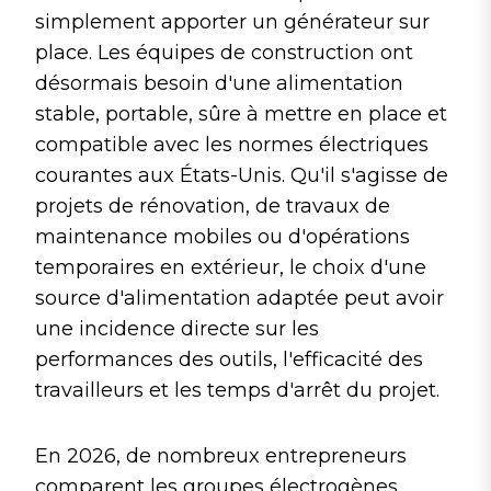
b
dI
st
r
t
A
er
simplement apporter un générateur sur
o
n
p
place. Les équipes de construction ont
o
p
désormais besoin d'une alimentation
k
stable, portable, sûre à mettre en place et
compatible avec les normes électriques
courantes aux États-Unis. Qu'il s'agisse de
projets de rénovation, de travaux de
maintenance mobiles ou d'opérations
temporaires en extérieur, le choix d'une
source d'alimentation adaptée peut avoir
une incidence directe sur les
performances des outils, l'efficacité des
travailleurs et les temps d'arrêt du projet.
En 2026, de nombreux entrepreneurs
comparent les groupes électrogènes