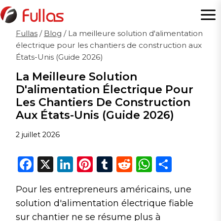
Aller
au
contenu
Fullas
/
Blog
/
La meilleure solution d'alimentation
électrique pour les chantiers de construction aux
États-Unis (Guide 2026)
La Meilleure Solution
D'alimentation Électrique Pour
Les Chantiers De Construction
Aux États-Unis (Guide 2026)
2 juillet 2026
F
X
Li
Pi
T
R
W
P
a
n
n
u
e
h
ar
Pour les entrepreneurs américains, une
c
k
te
m
d
a
ta
solution d'alimentation électrique fiable
e
e
re
bl
di
ts
g
sur chantier ne se résume plus à