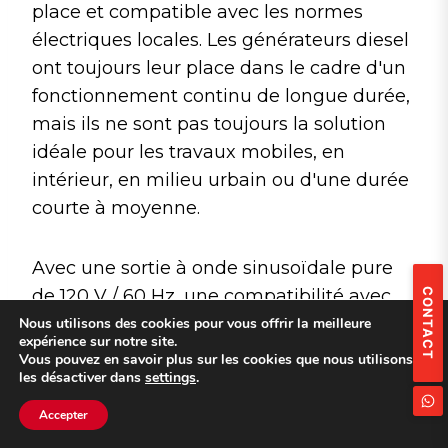
place et compatible avec les normes
électriques locales. Les générateurs diesel
ont toujours leur place dans le cadre d'un
fonctionnement continu de longue durée,
mais ils ne sont pas toujours la solution
idéale pour les travaux mobiles, en
intérieur, en milieu urbain ou d'une durée
courte à moyenne.
Avec une sortie à onde sinusoïdale pure
de 120 V / 60 Hz, une compatibilité avec
CONTACT
les prises NEMA, une puissance nominale
Nous utilisons des cookies pour vous offrir la meilleure
expérience sur notre site.
de 3 600 W, une capacité de 2 304 Wh et
Vous pouvez en savoir plus sur les cookies que nous utilisons ou
les désactiver dans
settings
.
une puissance de crête pouvant atteindre
20 000 W, le FPG3600-US offre une
Accepter
solution pratique alimentée par batterie