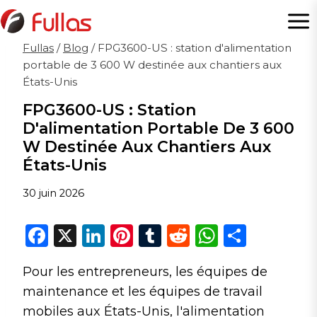
Aller
au
contenu
Fullas
/
Blog
/
FPG3600-US : station d'alimentation
portable de 3 600 W destinée aux chantiers aux
États-Unis
FPG3600-US : Station
D'alimentation Portable De 3 600
W Destinée Aux Chantiers Aux
États-Unis
30 juin 2026
F
X
Li
Pi
T
R
W
P
a
n
n
u
e
h
ar
Pour les entrepreneurs, les équipes de
c
k
te
m
d
a
ta
maintenance et les équipes de travail
e
e
re
bl
di
ts
g
mobiles aux États-Unis, l'alimentation