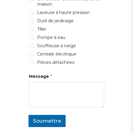
'
maison
e
n
Laveuse à haute pression
t
Outil de jardinage
r
e
Tiller
p
r
Pompe à eau
i
Souffleuse à neige
s
e
Centrale électrique
T
y
Pièces détachées
p
e
Message
*
Soumettre