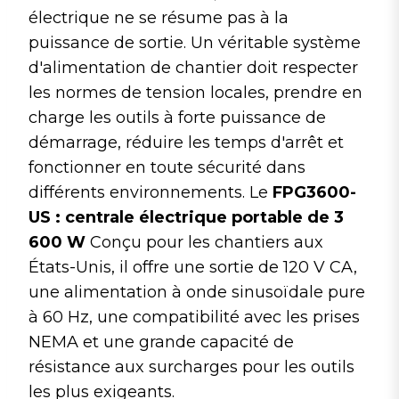
b
dI
st
r
t
A
er
électrique ne se résume pas à la
o
n
p
puissance de sortie. Un véritable système
o
p
d'alimentation de chantier doit respecter
k
les normes de tension locales, prendre en
charge les outils à forte puissance de
démarrage, réduire les temps d'arrêt et
fonctionner en toute sécurité dans
différents environnements. Le
FPG3600-
US : centrale électrique portable de 3
600 W
Conçu pour les chantiers aux
États-Unis, il offre une sortie de 120 V CA,
une alimentation à onde sinusoïdale pure
à 60 Hz, une compatibilité avec les prises
NEMA et une grande capacité de
résistance aux surcharges pour les outils
les plus exigeants.