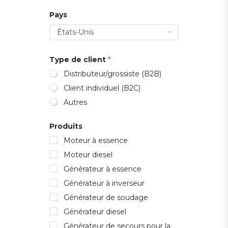
Pays
Type de client
*
Distributeur/grossiste (B2B)
Client individuel (B2C)
Autres
é
Produits
l
e
Moteur à essence
c
t
Moteur diesel
r
Générateur à essence
o
n
Générateur à inverseur
i
q
Générateur de soudage
u
Générateur diesel
e
l
Générateur de secours pour la