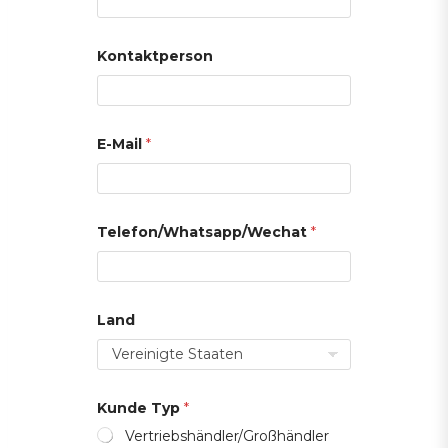
Kontaktperson
E-Mail
*
Telefon/Whatsapp/Wechat
*
L
Land
a
n
d
*
T
y
Kunde Typ
*
p
Vertriebshändler/Großhändler