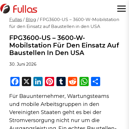
Zum
Inhalt
springen
Fullas
/
Blog
/
FPG3600-US – 3600-W-Mobilstation
für den Einsatz auf Baustellen in den USA
FPG3600-US – 3600-W-
Mobilstation Für Den Einsatz Auf
Baustellen In Den USA
30. Juni 2026
F
X
Li
Pi
T
R
W
T
a
n
n
u
e
h
ei
Für Bauunternehmer, Wartungsteams
c
k
te
m
d
a
le
und mobile Arbeitsgruppen in den
e
e
re
bl
di
ts
n
Vereinigten Staaten geht es bei der
b
dI
st
r
t
A
Stromversorgung nicht nur um die
o
n
p
Ausgangsleistung. Ein echtes Baustellen-