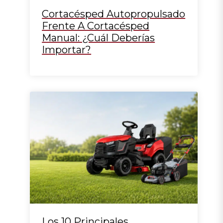
Cortacésped Autopropulsado
Frente A Cortacésped
Manual: ¿cuál Deberías
Importar?
Los 10 Principales