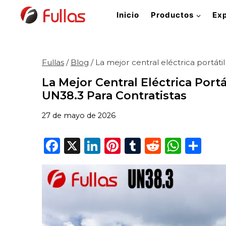
Saltar
Inicio
Productos
Exp
al
Contenido
Fullas
/
Blog
/
La mejor central eléctrica portáti
La Mejor Central Eléctrica Port
UN38.3 Para Contratistas
27 de mayo de 2026
F
X
Li
Pi
T
R
W
C
a
n
n
u
e
h
o
c
k
te
m
d
a
m
e
e
re
bl
di
ts
p
b
dI
st
r
t
A
ar