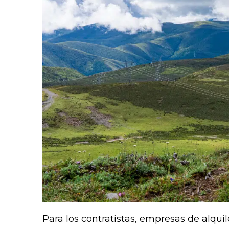
o
n
p
ti
o
p
r
k
Para los contratistas, empresas de alquil