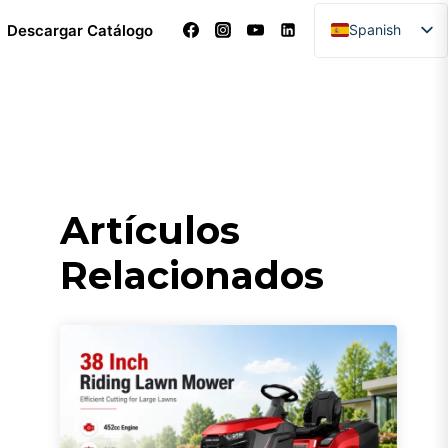
Descargar Catálogo
Spanish
English
Arabic
Dutch
French
German
Artículos
Italian
Relacionados
Portuguese
Turkish