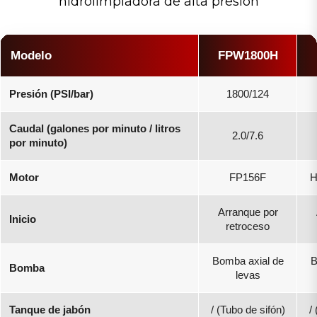
hidrolimpiadora de alta presión
Modelo
FPW1800H
Presión (PSI/bar)
1800/124
Caudal (galones por minuto / litros
2.0/7.6
por minuto)
Motor
FP156F
H
Arranque por
Inicio
retroceso
Bomba axial de
B
Bomba
levas
Tanque de jabón
/ (Tubo de sifón)
/