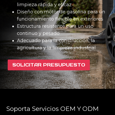
limpieza rápida y eficaz
Diseño con motor de gasolina para un
funcionamiento flexible en exteriores
Estructura resistente para un uso
continuo y pesado
Adecuado para la construcción, la
agricultura y la limpieza industrial
SOLICITAR PRESUPUESTO
Soporta Servicios OEM Y ODM