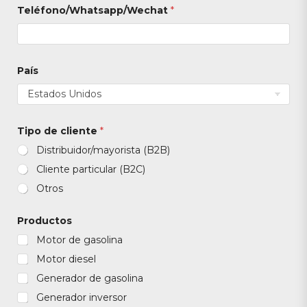
Teléfono/Whatsapp/Wechat
*
País
P
Tipo de cliente
*
e
r
Distribuidor/mayorista (B2B)
s
o
Cliente particular (B2C)
n
Otros
a
*
P
Productos
e
r
Motor de gasolina
s
Motor diesel
o
n
Generador de gasolina
a
Generador inversor