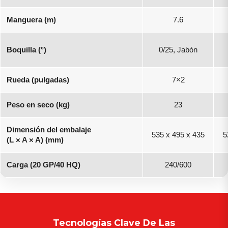
Manguera (m)
7.6
Boquilla (°)
0/25, Jabón
Rueda (pulgadas)
7×2
Peso en seco (kg)
23
Dimensión del embalaje
535 x 495 x 435
5
(L × A × A) (mm)
Carga (20 GP/40 HQ)
240/600
Tecnologías Clave De Las