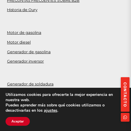
PREGUNTAS FRECUENTES SOBRE B2B
Historia de Oury
Motor de gasolina
Motor diesel
Generador de gasolina
Generador inversor
Generador de soldadura
CONTACTO
Generador diesel
Utilizamos cookies para ofrecerte la mejor experiencia en
nuestra web.
Lavadora de alta presión
Puedes aprender más sobre qué cookies utilizamos o
desactivarlas en los
ajustes
.
Generador de emergencia doméstico
Aceptar