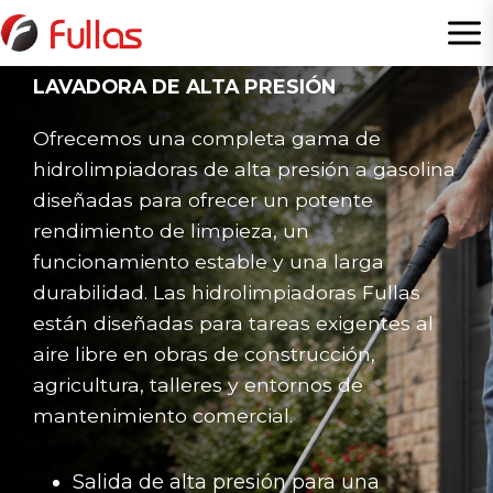
Saltar
al
Contenido
LAVADORA DE ALTA PRESIÓN
Ofrecemos una completa gama de
hidrolimpiadoras de alta presión a gasolina
diseñadas para ofrecer un potente
rendimiento de limpieza, un
funcionamiento estable y una larga
durabilidad. Las hidrolimpiadoras Fullas
están diseñadas para tareas exigentes al
aire libre en obras de construcción,
agricultura, talleres y entornos de
mantenimiento comercial.
Salida de alta presión para una