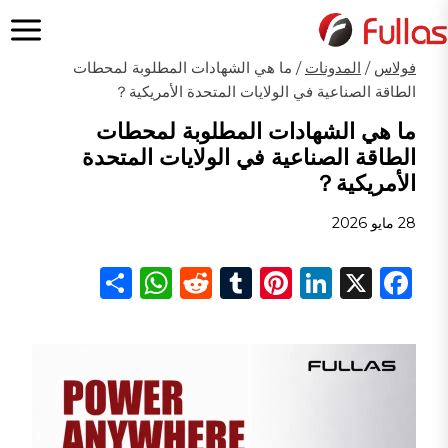
لتجاوز
لى
لمحتوى
فولاس
/
المدونات
/
ما هي الشهادات المطلوبة لمحطات
الطاقة الصناعية في الولايات المتحدة الأمريكية？
ما هي الشهادات المطلوبة لمحطات
الطاقة الصناعية في الولايات المتحدة
الأمريكية？
28 مايو 2026
S
W
R
T
Pi
Li
X
F
h
h
e
u
n
n
a
ar
a
d
m
te
k
c
e
ts
di
bl
re
e
e
A
t
r
st
dI
b
p
n
o