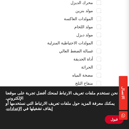
محرك الديزل
مولد بنزين
المولدات العاكسة
مولد اللحام
مولد ديزل
المولدات الاحتياطية المنزلية
غسالة الضغط العالي
أداة الحديقة
الحراثة
مضخة المياه
منفاخ الثلج
الاتصال
محطة الطاقة
نحن نستخدم ملفات تعريف الارتباط لمنحك أفضل تجربة على موقعنا
الإلكتروني.
قطع الغيار
يمكنك معرفة المزيد حول ملفات تعريف الارتباط التي نستخدمها أو
إيقاف تشغيلها في
الإعدادات
.
الرسالة
*
قبول