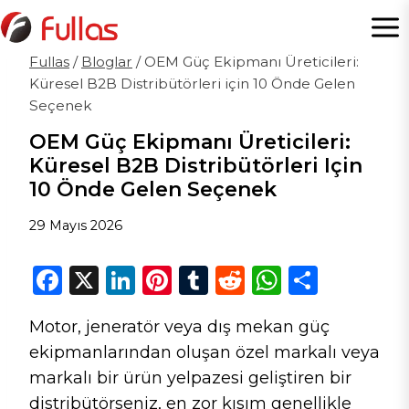
İçeriğe
geç
Fullas
/
Bloglar
/
OEM Güç Ekipmanı Üreticileri:
Küresel B2B Distribütörleri için 10 Önde Gelen
Seçenek
OEM Güç Ekipmanı Üreticileri:
Küresel B2B Distribütörleri Için
10 Önde Gelen Seçenek
29 Mayıs 2026
F
X
Li
Pi
T
R
W
S
a
n
n
u
e
h
h
Motor, jeneratör veya dış mekan güç
c
k
te
m
d
a
ar
ekipmanlarından oluşan özel markalı veya
e
e
re
bl
di
ts
e
markalı bir ürün yelpazesi geliştiren bir
b
dI
st
r
t
A
distribütörseniz, en zor kısım genellikle