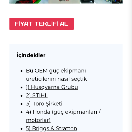
FIYAT TEKLIFI AL
İçindekiler
Bu OEM güç ekipmanı
üreticilerini nasıl seçtik
1) Husqvarna Grubu
2) STIHL
3) Toro Şirketi
4) Honda (güç ekipmanları /
motorlar)
5) Briggs & Stratton