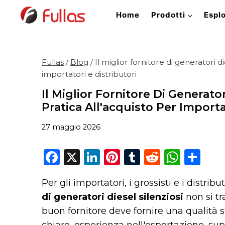
Salta
Home
Prodotti
Espl
al
contenuto
Fullas
/
Blog
/
Il miglior fornitore di generatori di
importatori e distributori
Il Miglior Fornitore Di Generator
Pratica All'acquisto Per Importa
27 maggio 2026
F
X
Li
Pi
T
R
W
C
a
n
n
u
e
h
o
Per gli importatori, i grossisti e i distrib
c
k
te
m
d
a
n
di generatori diesel silenziosi
non si tr
e
e
re
bl
di
ts
di
buon fornitore deve fornire una qualità s
b
dI
st
r
t
A
vi
chiare, esperienza nell'esportazione, s