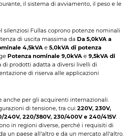
burante, il sistema di avviamento, il peso e le
el silenziosi Fullas coprono potenze nominali
otenza di uscita massima da
Da 5,0kVA a
ominale 4,5kVA
e
5,0kVA di potenza
nge
Potenza nominale 9,0kVA
e
9,5kVA di
di prodotti adatta a diversi livelli di
ntazione di riserva alle applicazioni
e anche per gli acquirenti internazionali.
urazioni di tensione, tra cui
220V, 230V,
120/240V, 220/380V, 230/400V e 240/415V
.
ono in regioni diverse, perché i requisiti di
 un paese all'altro e da un mercato all'altro.