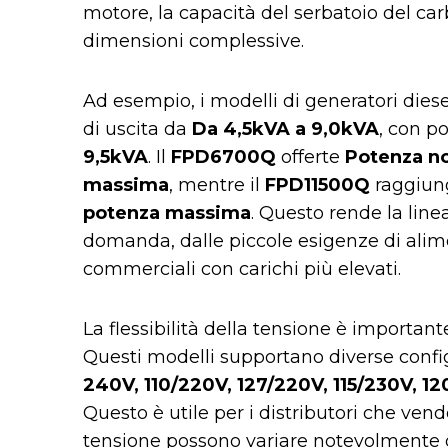
motore, la capacità del serbatoio del car
dimensioni complessive.
Ad esempio, i modelli di generatori dies
di uscita da
Da 4,5kVA a 9,0kVA
, con p
9,5kVA
. Il
FPD6700Q
offerte
Potenza n
massima
, mentre il
FPD11500Q
raggiu
potenza massima
. Questo rende la linea 
domanda, dalle piccole esigenze di alime
commerciali con carichi più elevati.
La flessibilità della tensione è important
Questi modelli supportano diverse config
240V, 110/220V, 127/220V, 115/230V, 
Questo è utile per i distributori che vend
tensione possono variare notevolmente da