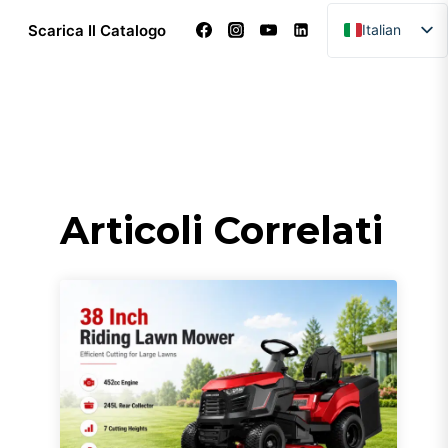
Scarica Il Catalogo
Italian
English
Arabic
Dutch
French
German
Articoli Correlati
Portuguese
Spanish
Turkish