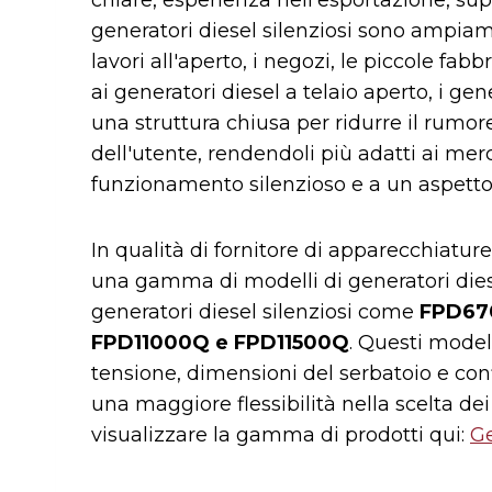
o
n
p
di
generatori diesel silenziosi sono ampiamen
o
p
lavori all'aperto, i negozi, le piccole fabb
k
ai generatori diesel a telaio aperto, i gen
una struttura chiusa per ridurre il rumo
dell'utente, rendendoli più adatti ai merca
funzionamento silenzioso e a un aspetto 
In qualità di fornitore di apparecchiature
una gamma di modelli di generatori diesel 
generatori diesel silenziosi come
FPD67
FPD11000Q e FPD11500Q
. Questi modell
tensione, dimensioni del serbatoio e conf
una maggiore flessibilità nella scelta dei 
visualizzare la gamma di prodotti qui:
Ge