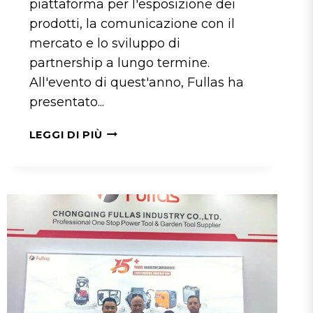
piattaforma per l'esposizione dei
prodotti, la comunicazione con il
mercato e lo sviluppo di
partnership a lungo termine.
All'evento di quest'anno, Fullas ha
presentato...
FULLAS
LEGGI DI PIÙ
ENTRA
IN
CONTATTO
CON
I
PARTNER
GLOBALI
ALLA
EISENWARENMESSE
DI
COLONIA