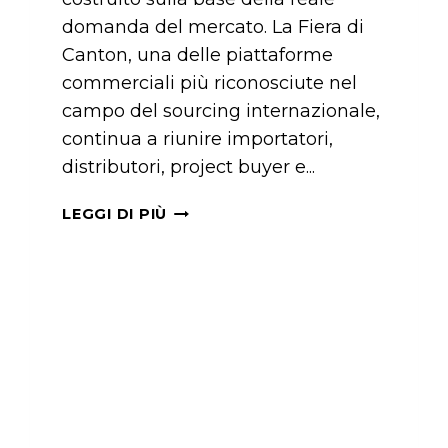
domanda del mercato. La Fiera di
Canton, una delle piattaforme
commerciali più riconosciute nel
campo del sourcing internazionale,
continua a riunire importatori,
distributori, project buyer e...
FULLAS
LEGGI DI PIÙ
ALLA
138A
FIERA
DI
CANTON