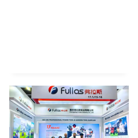
139ª
FIERA
DI
CANTON