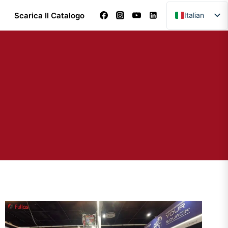
Scarica Il Catalogo
Italian
English
Arabic
Dutch
French
German
Portuguese
Spanish
Turkish