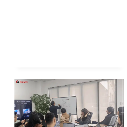
HA
CONCLUSO
CON
SUCCESSO
LA
SUA
VETRINA
ALLA
139A
FIERA
DI
CANTON