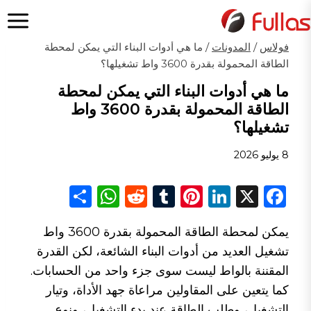
لتجاوز
لى
لمحتوى
فولاس
/
المدونات
/
ما هي أدوات البناء التي يمكن لمحطة
الطاقة المحمولة بقدرة 3600 واط تشغيلها؟
ما هي أدوات البناء التي يمكن لمحطة
الطاقة المحمولة بقدرة 3600 واط
تشغيلها؟
8 يوليو 2026
S
W
R
T
Pi
Li
X
F
h
h
e
u
n
n
a
يمكن لمحطة الطاقة المحمولة بقدرة 3600 واط
ar
a
d
m
te
k
c
تشغيل العديد من أدوات البناء الشائعة، لكن القدرة
e
ts
di
bl
re
e
e
المقننة بالواط ليست سوى جزء واحد من الحسابات.
A
t
r
st
dI
b
كما يتعين على المقاولين مراعاة جهد الأداة، وتيار
p
n
o
التشغيل، وطلب الطاقة عند بدء التشغيل، ونوع