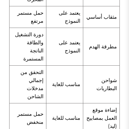
يعتمد على
حمل مستمر
مثقاب أساسي
النموذج
مرتفع
دورة التشغيل
يعتمد على
والطاقة
مطرقة الهدم
النموذج
الناتجة
المستمرة
التحقق من
شواحن
إجمالي
مناسب للغاية
البطاريات
مدخلات
الشاحن
إضاءة موقع
حمل مستمر
العمل بمصابيح
مناسب للغاية
منخفض
(ليد)