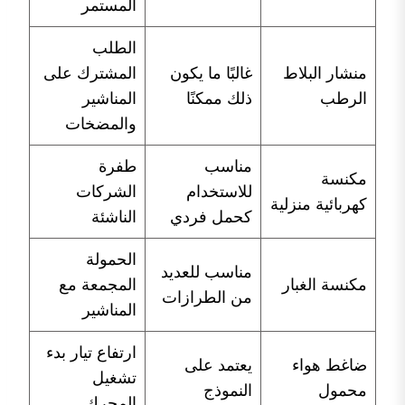
المستمر
الطلب
منشار البلاط
غالبًا ما يكون
المشترك على
الرطب
ذلك ممكنًا
المناشير
والمضخات
مناسب
طفرة
مكنسة
للاستخدام
الشركات
كهربائية منزلية
كحمل فردي
الناشئة
الحمولة
مناسب للعديد
مكنسة الغبار
المجمعة مع
من الطرازات
المناشير
ارتفاع تيار بدء
ضاغط هواء
يعتمد على
تشغيل
محمول
النموذج
المحرك