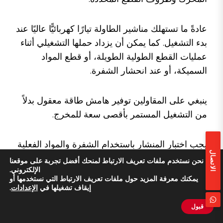
عادةً ما تستهلك مناشير الطاولة تيارًا كهربائيًّا عاليًا عند
بدء التشغيل. كما يمكن أن يزداد حملها التشغيلي أثناء
عمليات القطع الطولية الطويلة، أو قطع المواد
السميكة، أو عند انحشار الشفرة.
ينبغي على المقاولين توفير هامش طاقة معقول بدلاً
من التشغيل المستمر بأقصى سعة للمخرج.
يجب اختبار المنشار باستخدام الشفرة والمواد الفعلية
الاتصال
قبل بدء استخدامه بشكل منتظم في موقع العمل.
نحن نستخدم ملفات تعريف الارتباط لمنحك أفضل تجربة على موقعنا
الإلكتروني.
يمكنك معرفة المزيد حول ملفات تعريف الارتباط التي نستخدمها أو
إيقاف تشغيلها في
الإعدادات
.
هل يمكنها تشغيل مكنسة كهربائية
تجارية أو جهاز شفط الغبار؟
قبول