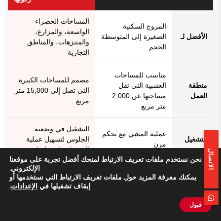
المساحات الخضراء
المروج السكنية
الواسعة، والمزارع،
الأفضل لـ
الصغيرة إلى المتوسطة
والمتنزهات، والمناطق
الحجم
التجارية
مناسب للمساحات
مصمم للمساحات الكبيرة
منطقة
العشبية التي تقل
التي تصل إلى 15,000 متر
العمل
مساحتها عن 2,000
مربع
متر مربع
التشغيل في وضعية
عملية المشي مع تحكم
التشغيل
الجلوس لتسهيل عملية
مرن
القص لفترات طويلة
الاتصال
نحن نستخدم ملفات تعريف الارتباط لمنحك أفضل تجربة على موقعنا
الإلكتروني.
زيادة الإنتاجية في مجال
يمكنك معرفة المزيد حول ملفات تعريف الارتباط التي نستخدمها أو
كفاءة
مثالي لصيانة الحديقة
العناية بالمروج على نطاق
إيقاف تشغيلها في
الإعدادات
.
القص
بشكل دقيق
واسع
قبول
عرض
حوالي 430–560 ملم
حوالي 610–980 ملم