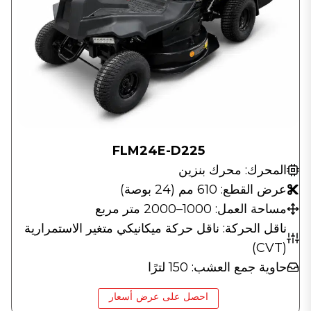
FLM24E-D225
المحرك: محرك بنزين
عرض القطع: 610 مم (24 بوصة)
مساحة العمل: 1000–2000 متر مربع
ناقل الحركة: ناقل حركة ميكانيكي متغير الاستمرارية
(CVT)
حاوية جمع العشب: 150 لترًا
احصل على عرض أسعار