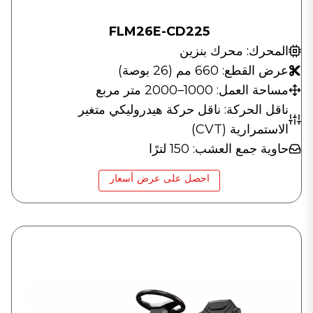
FLM26E-CD225
المحرك: محرك بنزين
عرض القطع: 660 مم (26 بوصة)
مساحة العمل: 1000–2000 متر مربع
ناقل الحركة: ناقل حركة هيدروليكي متغير
الاستمرارية (CVT)
حاوية جمع العشب: 150 لترًا
احصل على عرض أسعار