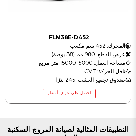
FLM38E-D452
المحرك: 452 سم مكعب
عرض القطع: 980 مم (38 بوصة)
مساحة العمل: 5000–15000 متر مربع
ناقل الحركة: CVT
صندوق تجميع العشب: 245 لترًا
احصل على عرض أسعار
التطبيقات المثالية لصيانة المروج السكنية