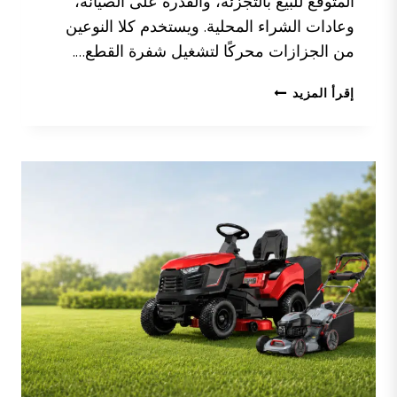
المتوقع للبيع بالتجزئة، والقدرة على الصيانة،
وعادات الشراء المحلية. ويستخدم كلا النوعين
من الجزازات محركًا لتشغيل شفرة القطع….
جزازة
إقرأ المزيد
العشب
ذاتية
الدفع
مقابل
جزازة
العشب
اليدوية:
أيهما
يجب
أن
تستورد؟