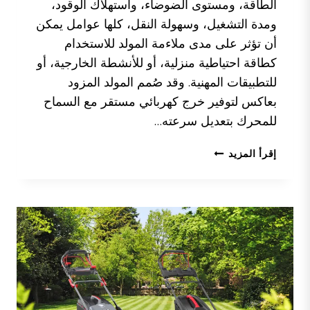
الطاقة، ومستوى الضوضاء، واستهلاك الوقود،
ومدة التشغيل، وسهولة النقل، كلها عوامل يمكن
أن تؤثر على مدى ملاءمة المولد للاستخدام
كطاقة احتياطية منزلية، أو للأنشطة الخارجية، أو
للتطبيقات المهنية. وقد صُمم المولد المزود
بعاكس لتوفير خرج كهربائي مستقر مع السماح
للمحرك بتعديل سرعته…
ما
إقرأ المزيد
هو
المولد
المزود
بمحول
ترددي؟
دليل
شامل
للمشترين