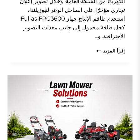
الكهرباء من الشبكة العامة. وخلال تصوير إعلان
تجاري مؤخرًا على الساحل الوعر لنيوزيلندا،
استخدم طاقم الإنتاج جهاز Fullas FPG3600
كحل طاقة محمول إلى جانب معدات التصوير
الاحترافية. و...
من
إقرأ المزيد
الساحل
الوعر
لنيوزيلندا
إلى
موقع
التصوير
السينمائي:
كيف
وفرت
كاميرا
FPG3600
مصدر