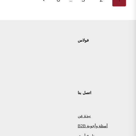
في
الصفحة
الولايات
التالية
المتحدة
(دليل
عام
2026)
فولاس
اتصل بنا
نبذة عن
أسئلة وأجوبة B2B
تاريخ أوري