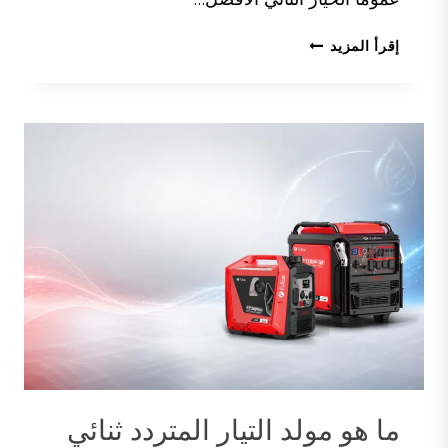
أفضل
إقرأ المزيد
وقت
لقص
العشب:
الدليل
الشامل
للحصول
على
حديقة
أكثر
صحة
ما هو مولد التيار المتردد ثنائي