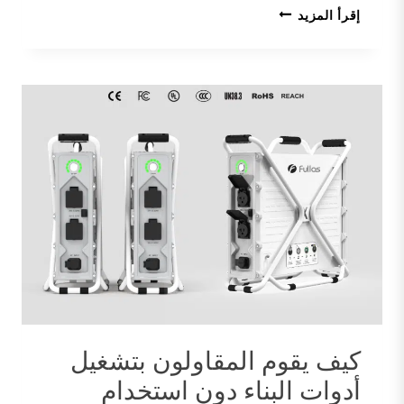
ما
إقرأ المزيد
هي
أدوات
البناء
التي
يمكن
لمحطة
الطاقة
المحمولة
بقدرة
3600
واط
تشغيلها؟
كيف يقوم المقاولون بتشغيل
أدوات البناء دون استخدام