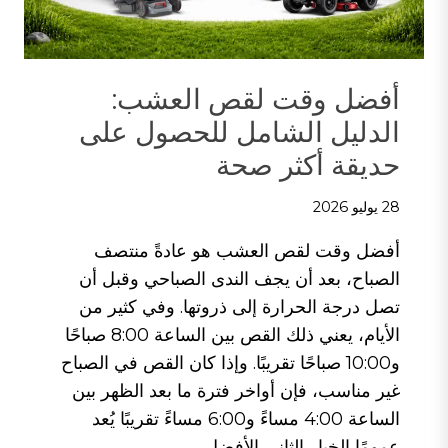
طاقة
محمولًا
لتصوير
إعلان
أفضل وقت لقص العشب:
تجاري
الدليل الشامل للحصول على
حديقة أكثر صحة
28 يوليو 2026
أفضل وقت لقص العشب هو عادةً منتصف
الصباح، بعد أن يجف الندى الصباحي وقبل أن
تصل درجة الحرارة إلى ذروتها. وفي كثير من
الأيام، يعني ذلك القص بين الساعة 8:00 صباحًا
و10:00 صباحًا تقريبًا. وإذا كان القص في الصباح
غير مناسب، فإن أواخر فترة ما بعد الظهر بين
الساعة 4:00 مساءً و6:00 مساءً تقريبًا يُعد
عمومًا الخيار الثاني الأفضل…