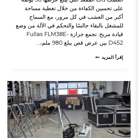
على تحسين الكفاءة من خلال تغطية مساحة
أكبر من العشب في كل مرور، مع السماح
للمشغل بالبقاء جالسًا والتحكم في الآلة من وضع
قيادة مريح. تجمع جزازة Fullas FLM38E-
D452 بين عرض قص يبلغ 980 ملم،…
كيف
إقرأ المزيد
تساهم
جزازة
العشب
ذات
العجلات
مقاس
38
بوصة
في
تحسين
كفاءة