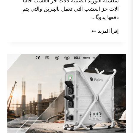
سلسلة التوريد الصينية لآلات جز العشب حاليًا
آلات جز العشب التي تعمل بالبنزين والتي يتم
دفعها يدويًّا،...
أفضل
إقرأ المزيد
10
شركات
مصنعة
لآلات
جز
العشب
في
الصين
للمشترين
من
قطاع
التصنيع
بالنيابة
(OEM)